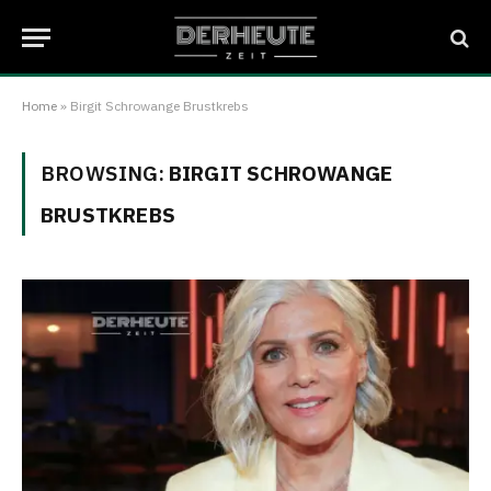
Home
»
Birgit Schrowange Brustkrebs
BROWSING:
BIRGIT SCHROWANGE
BRUSTKREBS