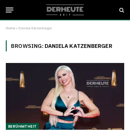
Home
»
Daniela Katzenberger
BROWSING:
DANIELA KATZENBERGER
BERÜHMTHEIT