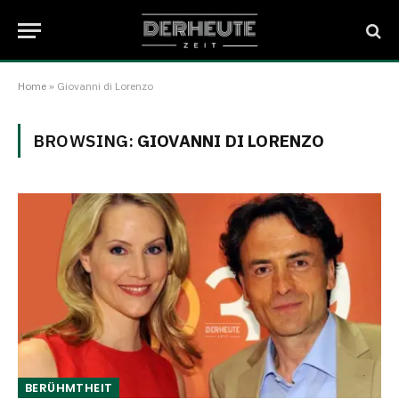
Home
»
Giovanni di Lorenzo
BROWSING:
GIOVANNI DI LORENZO
BERÜHMTHEIT