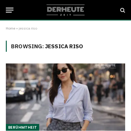
Home
»
jessica riso
BROWSING:
JESSICA RISO
BERÜHMTHEIT