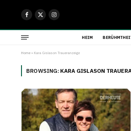
Facebook
X
Instagram
(Twitter)
HEIM
BERÜHMTHEI
Home
»
Kara Gislason Traueranzeige
BROWSING:
KARA GISLASON TRAUER