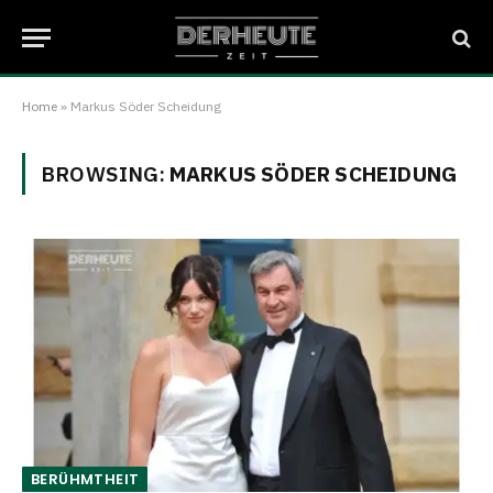
Home
»
Markus Söder Scheidung
BROWSING:
MARKUS SÖDER SCHEIDUNG
BERÜHMTHEIT