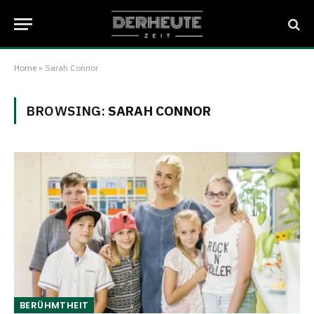
Home
»
Sarah Connor
BROWSING:
SARAH CONNOR
BERÜHMTHEIT