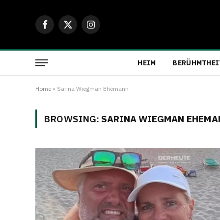
Facebook
X
Instagram
(Twitter)
HEIM
BERÜHMTHEI
Home
»
Sarina Wiegman Ehemann
BROWSING:
SARINA WIEGMAN EHEMA