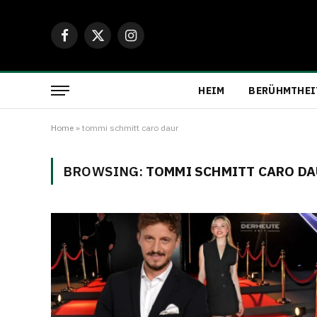
Facebook
X
Instagram
(Twitter)
HEIM
BERÜHMTHEI
Home
»
tommi schmitt caro daur
BROWSING:
TOMMI SCHMITT CARO D