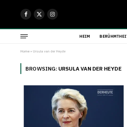
Facebook
X
Instagram
(Twitter)
HEIM
BERÜHMTHEI
Home
»
Ursula van der Heyde
BROWSING:
URSULA VAN DER HEYDE