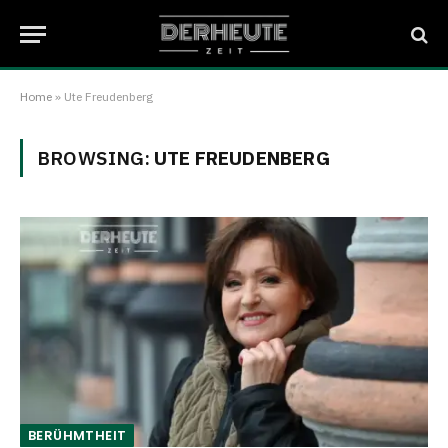
Home
»
Ute Freudenberg
BROWSING:
UTE FREUDENBERG
BERÜHMTHEIT