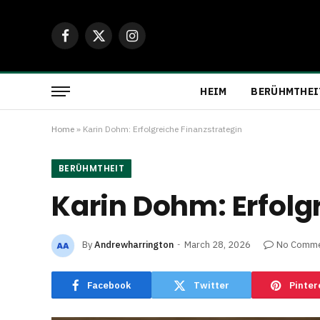
Facebook
X
Instagram
(Twitter)
HEIM
BERÜHMTHEI
Home
»
Karin Dohm: Erfolgreiche Finanzstrategin
BERÜHMTHEIT
Karin Dohm: Erfolg
By
Andrewharrington
March 28, 2026
No Comm
Facebook
Twitter
Pinter