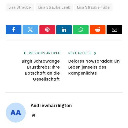
Lisa Straube
Lisa Straube Leak
Lisa Straube nude
Facebook
Twitter
Pinterest
LinkedIn
WhatsApp
Reddit
Email
PREVIOUS ARTICLE
NEXT ARTICLE
Birgit Schrowange
Delores Nowzaradan: Ein
Brustkrebs: Ihre
Leben jenseits des
Botschaft an die
Rampenlichts
Gesellschaft
Andrewharrington
Website