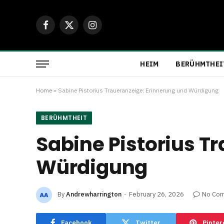
Facebook
X
Instagram
(Twitter)
HEIM
BERÜHMTHEI
Home
»
Sabine Pistorius Traueranzeige: Erinnerung und Würdigung
BERÜHMTHEIT
Sabine Pistorius T
Würdigung
By
Andrewharrington
February 26, 2026
No Co
Facebook
Twitter
Pinter