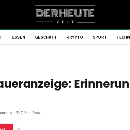
T
ESSEN
GESCHÄFT
KRYPTO
SPORT
TECHN
raueranzeige: Erinneru
mments
7 Mins Read
est