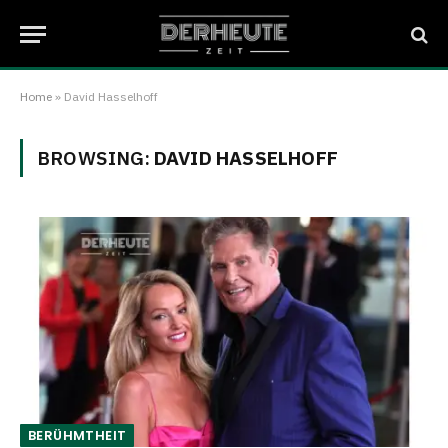
Home
»
David Hasselhoff
BROWSING:
DAVID HASSELHOFF
BERÜHMTHEIT