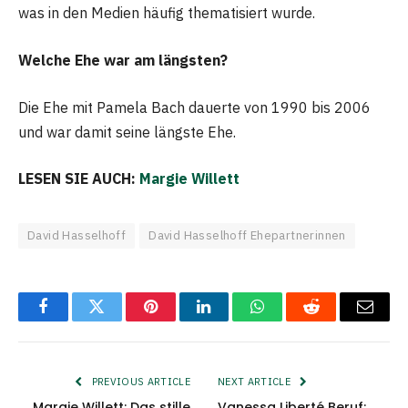
was in den Medien häufig thematisiert wurde.
Welche Ehe war am längsten?
Die Ehe mit Pamela Bach dauerte von 1990 bis 2006
und war damit seine längste Ehe.
LESEN SIE AUCH:
Margie Willett
David Hasselhoff
David Hasselhoff Ehepartnerinnen
Facebook
Twitter
Pinterest
LinkedIn
WhatsApp
Reddit
Email
PREVIOUS ARTICLE
NEXT ARTICLE
Margie Willett: Das stille
Vanessa Liberté Beruf: