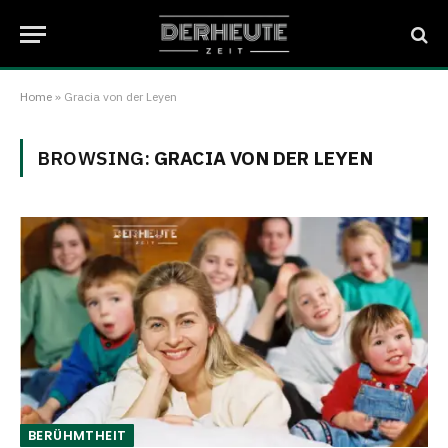
Home
»
Gracia von der Leyen
BROWSING:
GRACIA VON DER LEYEN
BERÜHMTHEIT